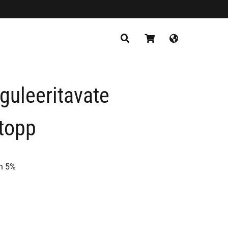
TAGASI POODI
guleeritavate
 topp
n 5%