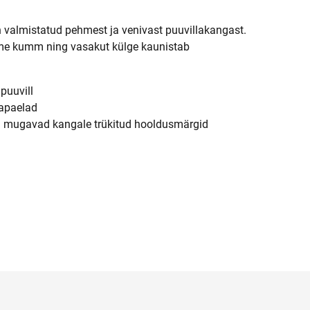
 valmistatud pehmest ja venivast puuvillakangast.
me kumm ning vasakut külge kaunistab
puuvill
lapaelad
el mugavad kangale trükitud hooldusmärgid