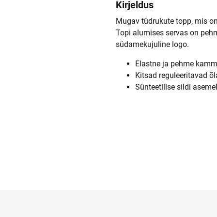
Kirjeldus
Mugav tüdrukute topp, mis on
Topi alumises servas on peh
südamekujuline logo.
Elastne ja pehme kamm
Kitsad reguleeritavad õ
Sünteetilise sildi asem