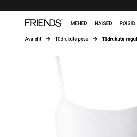
MEHED
NAISED
POISID
Avaleht
Tüdrukute pesu
Tüdrukute regul