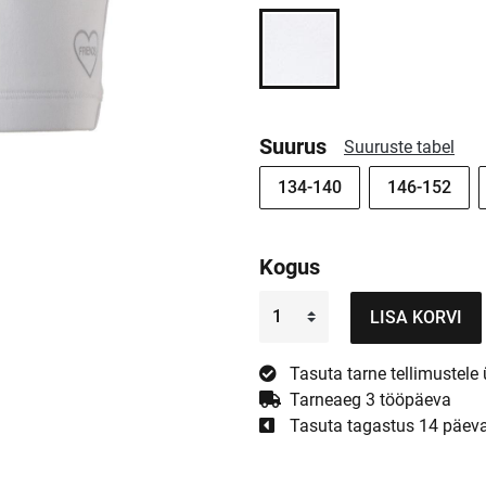
Suurus
Suuruste tabel
134-140
146-152
Kogus
LISA KORVI
Tasuta tarne tellimustele 
Tarneaeg 3 tööpäeva
Tasuta tagastus 14 päev