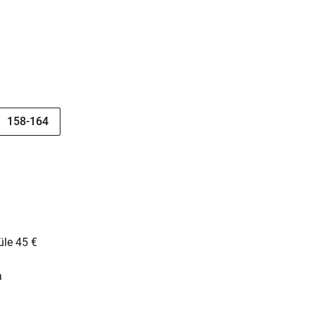
158-164
üle 45 €
a