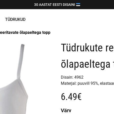
30 AASTAT EESTI DISAINI
TÜDRUKUD
eeritavate õlapaeltega topp
Tüdrukute re
õlapaeltega
Disain:
4962
Materjal:
puuvill 95%,
elastaa
6.49€
Värv