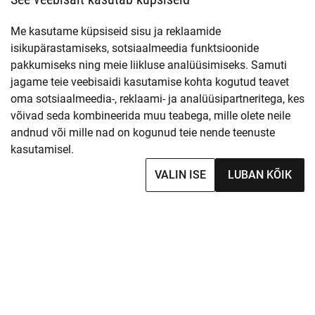
Me kasutame küpsiseid sisu ja reklaamide
isikupärastamiseks, sotsiaalmeedia funktsioonide
pakkumiseks ning meie liikluse analüüsimiseks. Samuti
jagame teie veebisaidi kasutamise kohta kogutud teavet
oma sotsiaalmeedia-, reklaami- ja analüüsipartneritega, kes
võivad seda kombineerida muu teabega, mille olete neile
andnud või mille nad on kogunud teie nende teenuste
kasutamisel.
VALIN ISE
LUBAN KÕIK
1 / 2
1 / 2
Disain
3885
Disain
3886
Naiste pitsist push-up
Naiste pitsist bralette
rinnahoidja
18.95€
19.95€