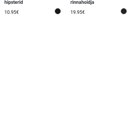
hipsterid
rinnahoidja
10.95€
19.95€