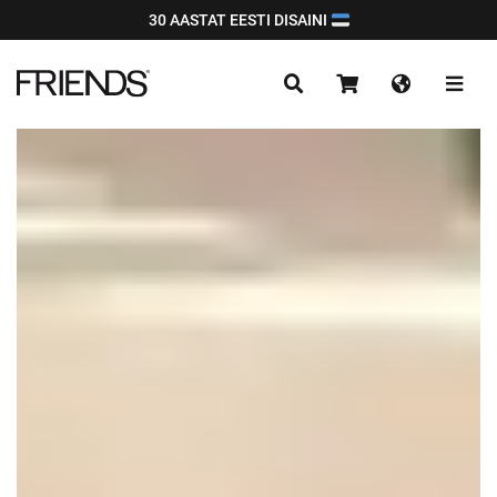
30 AASTAT EESTI DISAINI
TAGASI POODI