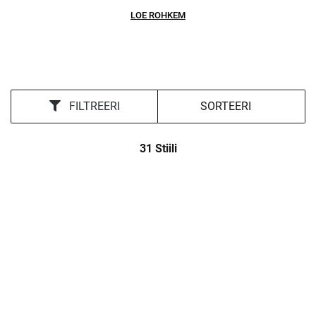
valmistatud eriti hea kvaliteediga materjalidest ja lähtudes
LOE ROHKEM
üle 30 aastasest tootearenduse kogemusest.
FILTREERI
31 Stiili